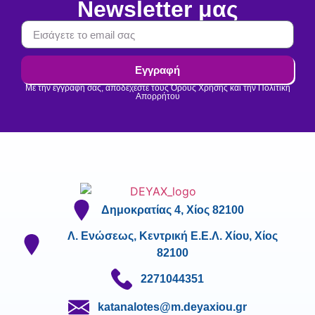
Newsletter μας
Εγγραφή
Με την εγγραφή σας, αποδέχεστε τους Όρους Χρήσης και την Πολιτική
Απορρήτου
Δημοκρατίας 4, Χίος 82100
Λ. Ενώσεως, Κεντρική Ε.Ε.Λ. Χίου, Χίος
82100
2271044351
katanalotes@m.deyaxiou.gr