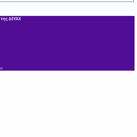
 της ΔΕΥΑΧ
ου