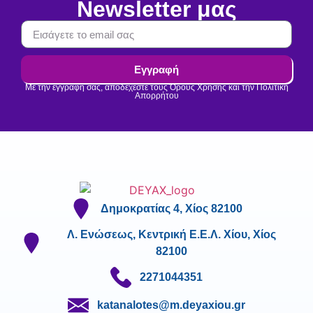
Newsletter μας
Εγγραφή
Με την εγγραφή σας, αποδέχεστε τους Όρους Χρήσης και την Πολιτική
Απορρήτου
Δημοκρατίας 4, Χίος 82100
Λ. Ενώσεως, Κεντρική Ε.Ε.Λ. Χίου, Χίος
82100
2271044351
katanalotes@m.deyaxiou.gr