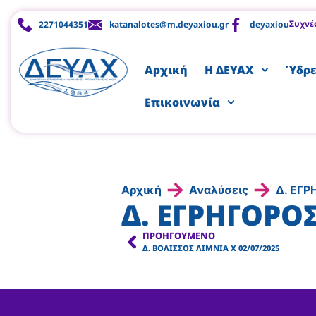
Συχνέ
2271044351
katanalotes@m.deyaxiou.gr
deyaxiou
Αρχική
Η ΔΕΥΑΧ
Ύδρε
Επικοινωνία
→
→
Αρχική
Αναλύσεις
Δ. ΕΓΡ
Δ. ΕΓΡΗΓΟΡΟΣ
ΠΡΟΗΓΟΎΜΕΝΟ
Δ. ΒΟΛΙΣΣΟΣ ΛΙΜΝΙΑ Χ 02/07/2025