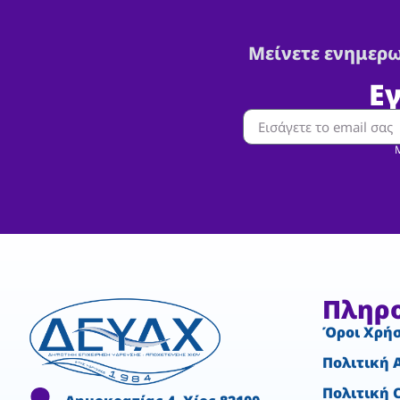
Μείνετε ενημερω
Ε
Μ
Πληρ
Όροι Χρή
Πολιτική 
Πολιτική 