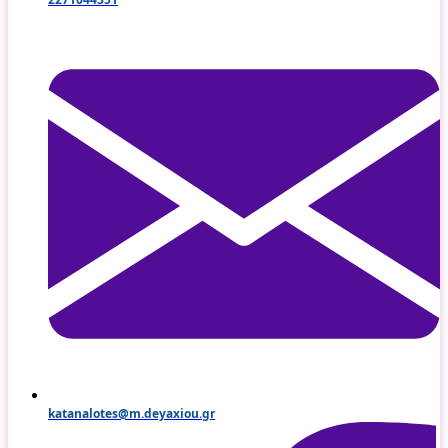
katanalotes@m.deyaxiou.gr