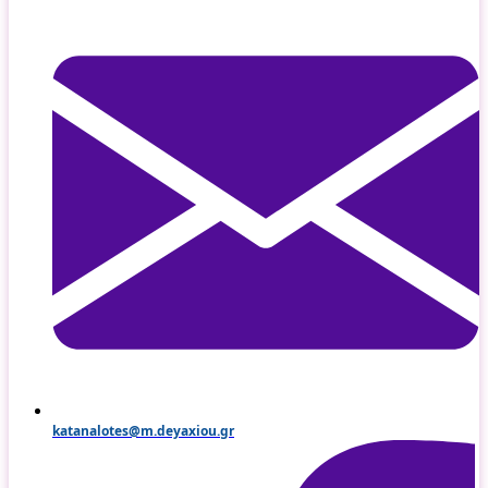
katanalotes@m.deyaxiou.gr