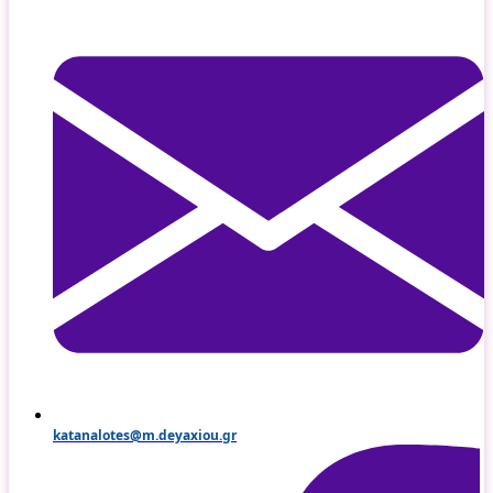
katanalotes@m.deyaxiou.gr