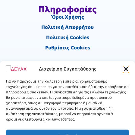
Πληροφορίες
Όροι Χρήσης
Πολιτική Απορρήτου
Πολιτική Cookies
Ρυθμίσεις Cookies
Χρήσιμα
Διαχείριση Συγκατάθεσης
Ύδρευση - Νέα σύνδεση
Για να παρέχουμε την καλύτερη εμπειρία, χρησιμοποιούμε
Αιτήσεις Αποχέτευσης
τεχνολογίες όπως cookies για την αποθήκευση ή/και την πρόσβαση σε
πληροφορίες συσκευών. Η συγκατάθεση για τις εν λόγω τεχνολογίες
Δήλωση Βλάβης
θα μας επιτρέψει να επεξεργαστούμε δεδομένα προσωπικού
χαρακτήρα, όπως συμπεριφορά περιήγησης ή μοναδικά
αναγνωριστικά σε αυτόν τον ιστότοπο. Η μη συγκατάθεση ή η
e-Services
ανάκληση της συγκατάθεσης, μπορεί να επηρεάσει αρνητικά
ορισμένες λειτουργίες και δυνατότητες.
Είσοδος
Εγγραφή