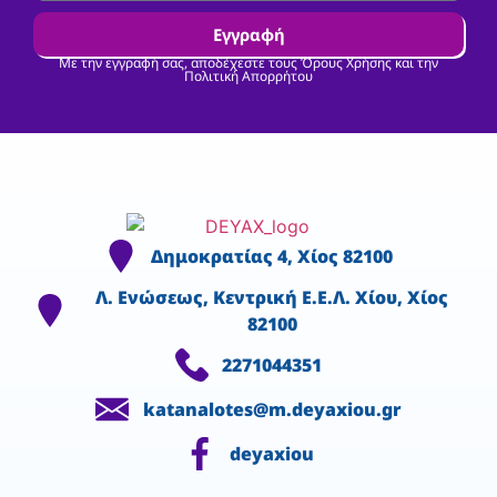
Εγγραφή
Με την εγγραφή σας, αποδέχεστε τους Όρους Χρήσης και την
Πολιτική Απορρήτου
Δημοκρατίας 4, Χίος 82100
Λ. Ενώσεως, Κεντρική Ε.Ε.Λ. Χίου, Χίος
82100
2271044351
katanalotes@m.deyaxiou.gr
deyaxiou