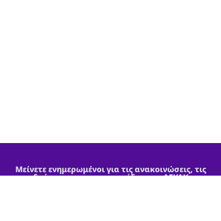
Μείνετε ενημερωμένοι για τις ανακοινώσεις, τις
δράσεις και τις προκηρύξεις της ΔΕΥΑΧ
Εγγραφείτε στο
Newsletter μας