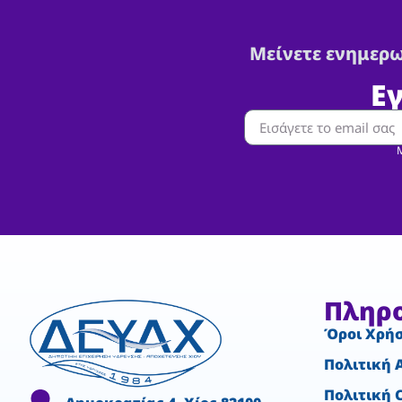
Μείνετε ενημερω
Ε
Μ
Πληρ
Όροι Χρή
Πολιτική 
Πολιτική 