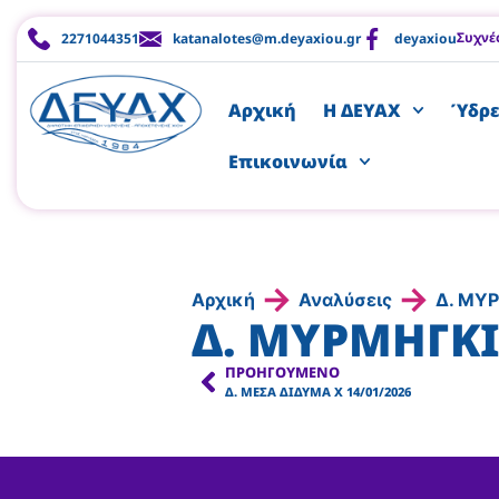
Συχνέ
2271044351
katanalotes@m.deyaxiou.gr
deyaxiou
Αρχική
Η ΔΕΥΑΧ
Ύδρε
Επικοινωνία
→
→
Αρχική
Αναλύσεις
Δ. ΜΥΡ
Δ. ΜΥΡΜΗΓΚΙ
ΠΡΟΗΓΟΎΜΕΝΟ
Δ. ΜΕΣΑ ΔΙΔΥΜΑ Χ 14/01/2026