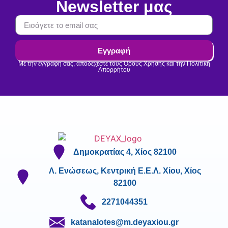
Newsletter μας
Εγγραφή
Με την εγγραφή σας, αποδέχεστε τους Όρους Χρήσης και την Πολιτική
Απορρήτου
Δημοκρατίας 4, Χίος 82100
Λ. Ενώσεως, Κεντρική Ε.Ε.Λ. Χίου, Χίος
82100
2271044351
katanalotes@m.deyaxiou.gr