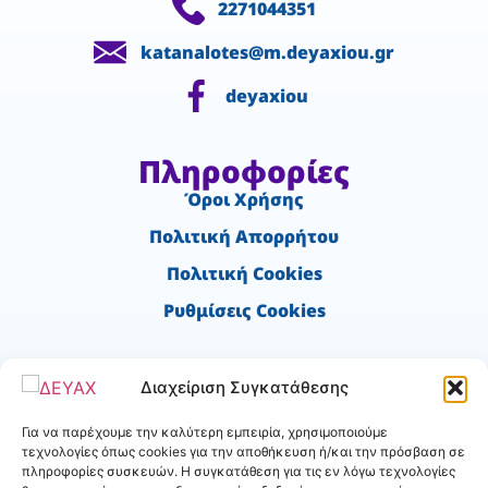
2271044351
katanalotes@m.deyaxiou.gr
deyaxiou
Πληροφορίες
Όροι Χρήσης
Πολιτική Απορρήτου
Πολιτική Cookies
Ρυθμίσεις Cookies
Χρήσιμα
Διαχείριση Συγκατάθεσης
Ύδρευση - Νέα σύνδεση
Για να παρέχουμε την καλύτερη εμπειρία, χρησιμοποιούμε
Αιτήσεις Αποχέτευσης
τεχνολογίες όπως cookies για την αποθήκευση ή/και την πρόσβαση σε
πληροφορίες συσκευών. Η συγκατάθεση για τις εν λόγω τεχνολογίες
Δήλωση Βλάβης