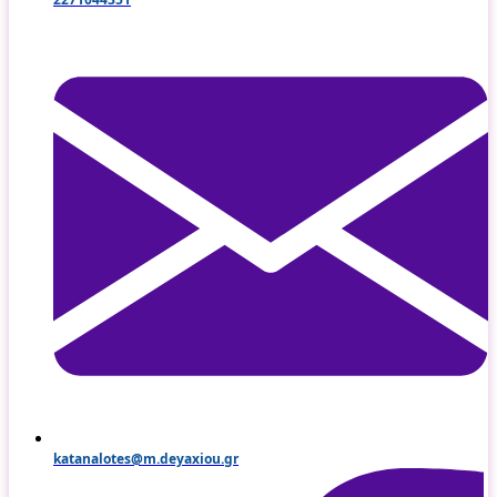
katanalotes@m.deyaxiou.gr