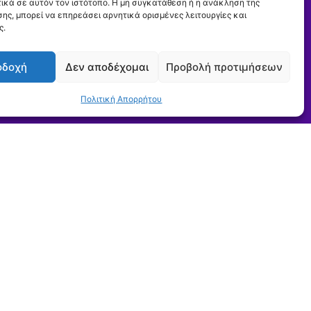
ικά σε αυτόν τον ιστότοπο. Η μη συγκατάθεση ή η ανάκληση της
ης, μπορεί να επηρεάσει αρνητικά ορισμένες λειτουργίες και
ς προκηρύξεις της
ς.
ς
οδοχή
Δεν αποδέχομαι
Προβολή προτιμήσεων
Εγγραφή
Πολιτική Απορρήτου
e-Services
Είσοδος
Εγγραφή