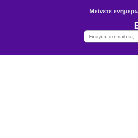
Μείνετε ενημερωμ
Πληρο
Όροι Χρήσ
Δημοκρατίας 4, Χίος 82100
Πολιτική 
Λ. Ενώσεως, Κεντρική Ε.Ε.Λ.
Χίου, Χίος 82100
Πολιτική C
2271044351