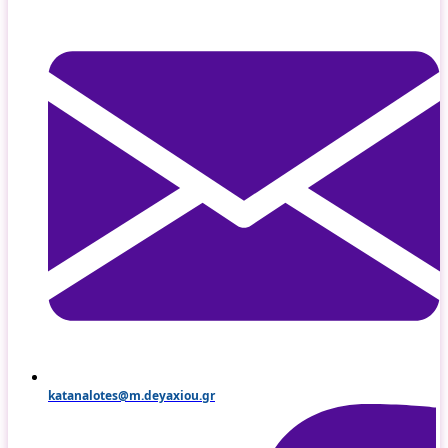
katanalotes@m.deyaxiou.gr