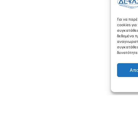
Για να παρ
cookies γι
συγκατάθεσ
δεδομένα π
αναγνωριστ
συγκατάθεσ
δυνατότητε
Απ