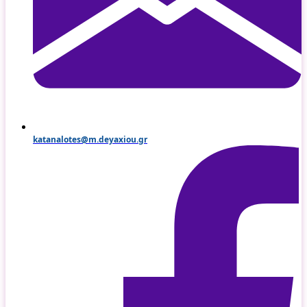
katanalotes@m.deyaxiou.gr