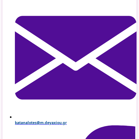
katanalotes@m.deyaxiou.gr