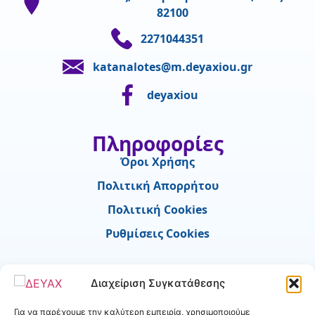
82100
2271044351
katanalotes@m.deyaxiou.gr
deyaxiou
Πληροφορίες
Όροι Χρήσης
Πολιτική Απορρήτου
Πολιτική Cookies
Ρυθμίσεις Cookies
Χρήσιμα
Διαχείριση Συγκατάθεσης
Ύδρευση - Νέα σύνδεση
Για να παρέχουμε την καλύτερη εμπειρία, χρησιμοποιούμε