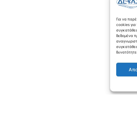
Για να παρ
cookies γι
συγκατάθεσ
δεδομένα π
αναγνωριστ
συγκατάθεσ
δυνατότητε
Απ