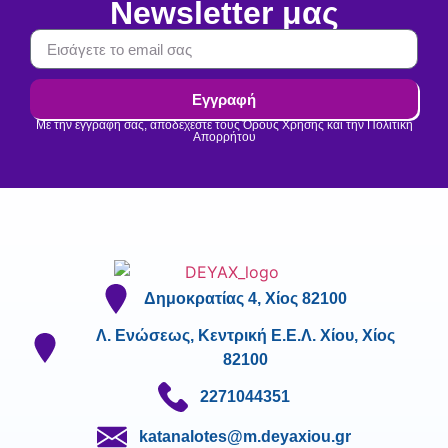
Newsletter μας
Εγγραφή
Με την εγγραφή σας, αποδέχεστε τους Όρους Χρήσης και την Πολιτική
Απορρήτου
Δημοκρατίας 4, Χίος 82100
Λ. Ενώσεως, Κεντρική Ε.Ε.Λ. Χίου, Χίος
82100
2271044351
katanalotes@m.deyaxiou.gr