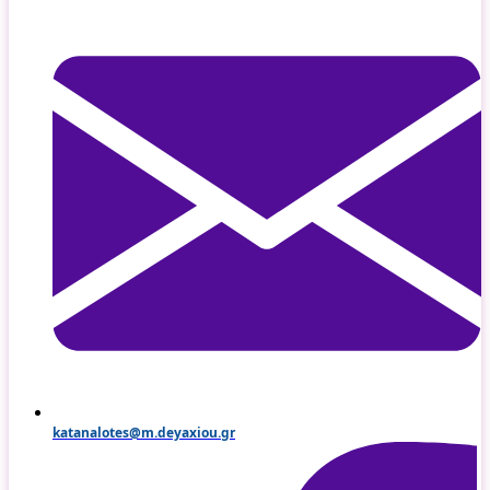
katanalotes@m.deyaxiou.gr