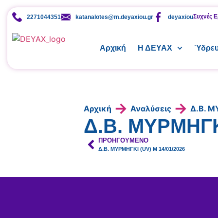
Συχνές Ε
2271044351
katanalotes@m.deyaxiou.gr
deyaxiou
Αρχική
Η ΔΕΥΑΧ
Ύδρε
→
→
Αρχική
Αναλύσεις
Δ.Β. Μ
Δ.Β. ΜΥΡΜΗΓΚΙ
ΠΡΟΗΓΟΎΜΕΝΟ
Δ.Β. ΜΥΡΜΗΓΚΙ (UV) Μ 14/01/2026