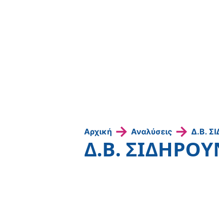
→
→
Αρχική
Αναλύσεις
Δ.Β. Σ
Δ.Β. ΣΙΔΗΡΟΥ