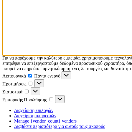
Για να παρέχουμε την καλύτερη εμπειρία, χρησιμοποιούμε τεχνολογ
επιτρέψει να επεξεργαστούμε δεδομένα προσωπικού χαρακτήρα, όπω
μπορεί να επηρεάσει αρνητικά ορισμένες λειτουργίες και δυνατότητε
Λειτουργικά
Λειτουργικά
Πάντα ενεργό
Προτιμήσεις
Προτιμήσεις
Στατιστικά
Στατιστικά
Εμπορικής
Εμπορικής Προώθησης
Προώθησης
Διαχείριση επιλογών
Διαχείριση υπηρεσιών
Manage {vendor_count} vendors
Διαβάστε περισσότερα για αυτούς τους σκοπούς