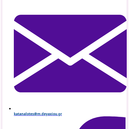
katanalotes@m.deyaxiou.gr