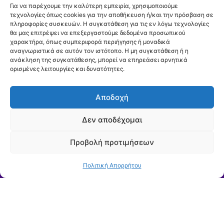
Για να παρέχουμε την καλύτερη εμπειρία, χρησιμοποιούμε
τεχνολογίες όπως cookies για την αποθήκευση ή/και την πρόσβαση σε
πληροφορίες συσκευών. Η συγκατάθεση για τις εν λόγω τεχνολογίες
θα μας επιτρέψει να επεξεργαστούμε δεδομένα προσωπικού
χαρακτήρα, όπως συμπεριφορά περιήγησης ή μοναδικά
αναγνωριστικά σε αυτόν τον ιστότοπο. Η μη συγκατάθεση ή η
ανάκληση της συγκατάθεσης, μπορεί να επηρεάσει αρνητικά
ορισμένες λειτουργίες και δυνατότητες.
Αποδοχή
Δεν αποδέχομαι
Προβολή προτιμήσεων
Πολιτική Απορρήτου
Μείνετε ενημερωμένοι για τις ανακοινώσεις, τις
δράσεις και τις προκηρύξεις της ΔΕΥΑΧ
Εγγραφείτε στο
Newsletter μας