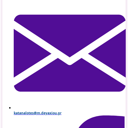
katanalotes@m.deyaxiou.gr