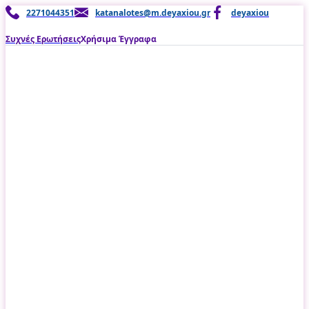
Μετάβαση
2271044351
katanalotes@m.deyaxiou.gr
deyaxiou
στο
περιεχόμενο
Συχνές Ερωτήσεις
Χρήσιμα Έγγραφα