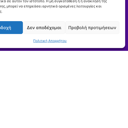
ικά σε αυτόν τον ιστότοπο. Η μη συγκατάθεση ή η ανάκληση της
ης, μπορεί να επηρεάσει αρνητικά ορισμένες λειτουργίες και
 τις προκηρύξεις
ς.
ας
οδοχή
Δεν αποδέχομαι
Προβολή προτιμήσεων
Εγγραφή
ου
Πολιτική Απορρήτου
e-Services
Είσοδος
Εγγραφή