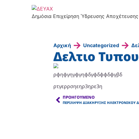
Δημόσια Επιχείρηση Ύδρευσης Αποχέτευσης
→
→
Αρχική
Uncategorized
Δε
Δελτιο Τυπου
ρφηφγηγφγηφδγφδφφδφγβδ
ρτγερρσηεηρ3ηρε3η
ΠΡΟΗΓΟΎΜΕΝΟ