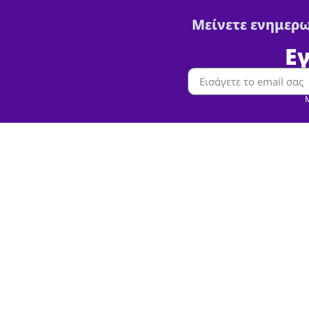
Μείνετε ενημερω
Ε
Μ
Πληρ
Όροι Χρή
Δημοκρατίας 4, Χίος 82100
Πολιτική 
Λ. Ενώσεως, Κεντρική Ε.Ε.Λ.
Χίου, Χίος 82100
Πολιτική 
2271044351