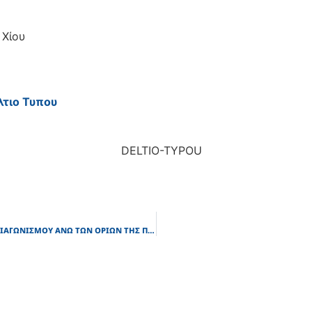
 Χίου
λτιο Τυπου
ΠΕΡΙΛΗΨΗ ΔΙΑΚΗΡΥΞΗΣ ΗΛΕΚΤΡΟΝΙΚΟΥ ΔΙΑΓΩΝΙΣΜΟΥ ΑΝΩ ΤΩΝ ΟΡΙΩΝ ΤΗΣ ΠΡΟΜΗΘΕΙΑΣ ΜΕ ΤΙΤΛΟ:Προμήθεια φορητής μονάδας αντίστροφης ώσμωσης, επεξεργασίας θαλασσινού νερού δυναμικότητας παραγωγής 195m3/d(15h) πόσιμου ύδατος, για τις ανάγκες του οικισμού Παραλία Λιθί Χίου