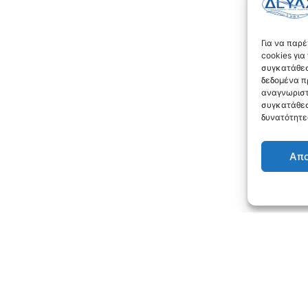
Για να παρ
cookies γι
συγκατάθεσ
δεδομένα π
αναγνωριστ
συγκατάθεσ
δυνατότητε
Απ