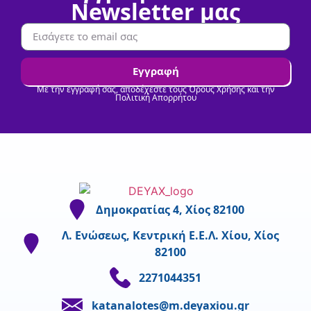
Newsletter μας
Εγγραφή
Με την εγγραφή σας, αποδέχεστε τους Όρους Χρήσης και την
Πολιτική Απορρήτου
Δημοκρατίας 4, Χίος 82100
Λ. Ενώσεως, Κεντρική Ε.Ε.Λ. Χίου, Χίος
82100
2271044351
katanalotes@m.deyaxiou.gr