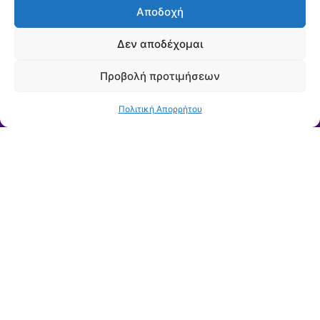
Αποδοχή
Δεν αποδέχομαι
Προβολή προτιμήσεων
Πολιτική Απορρήτου
Μείνετε ενημερωμένοι για τις ανακοινώσεις, τις
δράσεις και τις προκηρύξεις της ΔΕΥΑΧ
Εγγραφείτε στο
Newsletter μας
Εγγραφή
Με την εγγραφή σας, αποδέχεστε τους Όρους Χρήσης και την
Πολιτική Απορρήτου