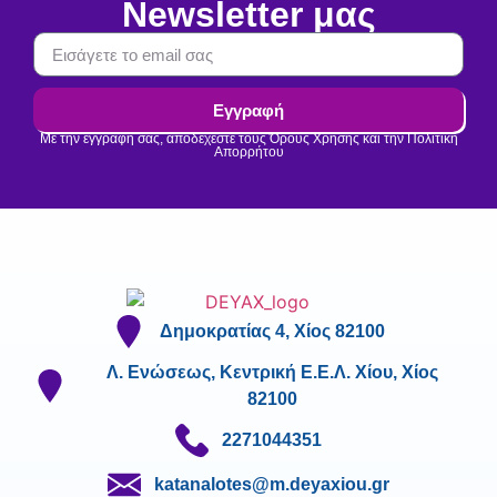
Newsletter μας
Εγγραφή
Με την εγγραφή σας, αποδέχεστε τους Όρους Χρήσης και την Πολιτική
Απορρήτου
Δημοκρατίας 4, Χίος 82100
Λ. Ενώσεως, Κεντρική Ε.Ε.Λ. Χίου, Χίος
82100
2271044351
katanalotes@m.deyaxiou.gr