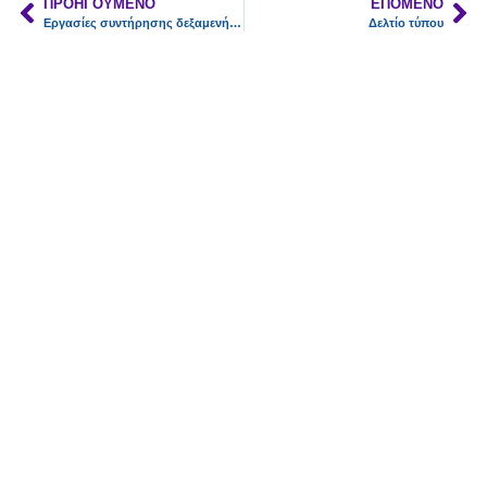
ΠΡΟΗΓΟΎΜΕΝΟ
ΕΠΌΜΕΝΟ
Εργασίες συντήρησης δεξαμενής ύδρευσης Ελατα
Δελτίο τύπου