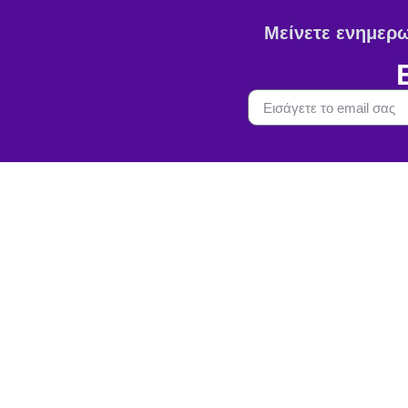
Μείνετε ενημερωμ
Πληρο
Όροι Χρήσ
Δημοκρατίας 4, Χίος 82100
Πολιτική 
Λ. Ενώσεως, Κεντρική Ε.Ε.Λ.
Χίου, Χίος 82100
Πολιτική C
2271044351