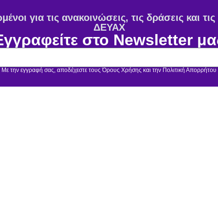
ένοι για τις ανακοινώσεις, τις δράσεις και τι
ΔΕΥΑΧ
Εγγραφείτε στο Newsletter μα
Με την εγγραφή σας, αποδέχεστε τους Όρους Χρήσης και την Πολιτική Απορρήτου
φορίες
Χρήσιμα
ης
Ύδρευση - Νέα σύνδεση
Απορρήτου
Αιτήσεις Αποχέτευσης
ookies
Δήλωση Βλάβης