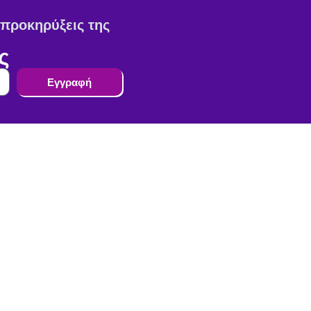
ς προκηρύξεις της
ς
Εγγραφή
e-Services
Είσοδος
Εγγραφή