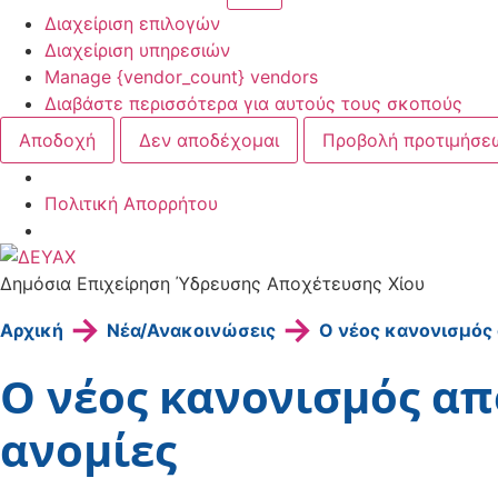
Προώθησης
Διαχείριση επιλογών
Διαχείριση υπηρεσιών
Manage {vendor_count} vendors
Διαβάστε περισσότερα για αυτούς τους σκοπούς
Αποδοχή
Δεν αποδέχομαι
Προβολή προτιμήσε
Πολιτική Απορρήτου
Μετάβαση
στο
Δημόσια Επιχείρηση Ύδρευσης Αποχέτευσης Χίου
περιεχόμενο
→
→
Αρχική
Νέα/Ανακοινώσεις
O νέος κανονισμός 
O νέος κανονισμός απ
ανομίες