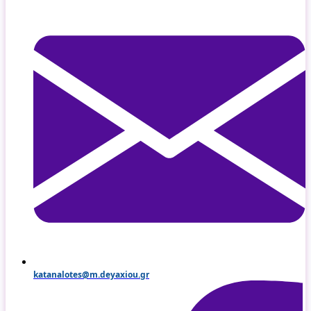
katanalotes@m.deyaxiou.gr