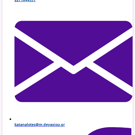
katanalotes@m.deyaxiou.gr