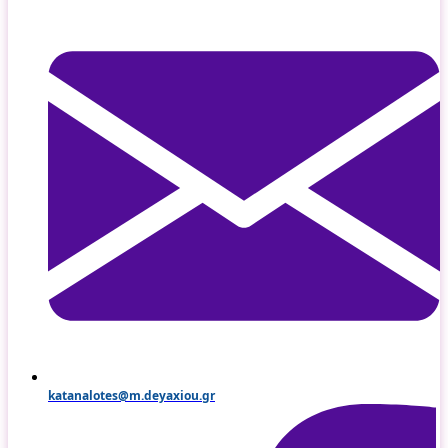
katanalotes@m.deyaxiou.gr