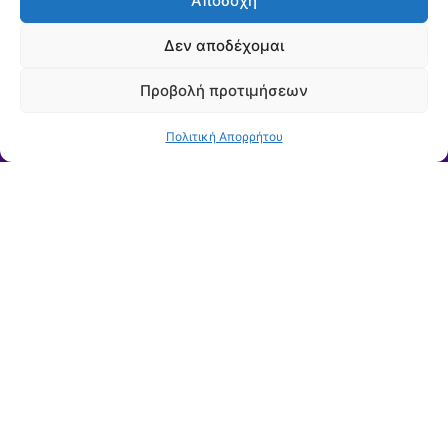
Αποδοχή
Δεν αποδέχομαι
Προβολή προτιμήσεων
Πολιτική Απορρήτου
Μείνετε ενημερωμένοι για τις ανακοινώσεις, τις
δράσεις και τις προκηρύξεις της ΔΕΥΑΧ
Εγγραφείτε στο
Newsletter μας
Εγγραφή
Με την εγγραφή σας, αποδέχεστε τους Όρους Χρήσης και την Πολιτική
Απορρήτου