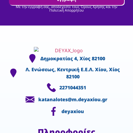
Με την εγγραφή σας, αποδέχεστε τους Όρους Χρήσης και την
Πολιτική Απορρήτου
Δημοκρατίας 4, Χίος 82100
Λ. Ενώσεως, Κεντρική Ε.Ε.Λ. Χίου, Χίος
82100
2271044351
katanalotes@m.deyaxiou.gr
deyaxiou
Πληροφορίες