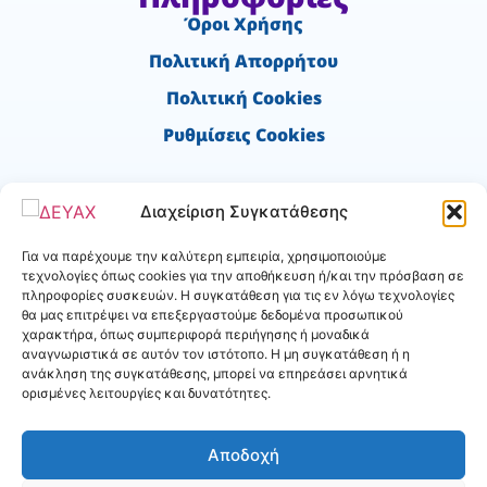
Όροι Χρήσης
Πολιτική Απορρήτου
Πολιτική Cookies
Ρυθμίσεις Cookies
Χρήσιμα
Διαχείριση Συγκατάθεσης
Ύδρευση - Νέα σύνδεση
Για να παρέχουμε την καλύτερη εμπειρία, χρησιμοποιούμε
Αιτήσεις Αποχέτευσης
τεχνολογίες όπως cookies για την αποθήκευση ή/και την πρόσβαση σε
πληροφορίες συσκευών. Η συγκατάθεση για τις εν λόγω τεχνολογίες
Δήλωση Βλάβης
θα μας επιτρέψει να επεξεργαστούμε δεδομένα προσωπικού
χαρακτήρα, όπως συμπεριφορά περιήγησης ή μοναδικά
αναγνωριστικά σε αυτόν τον ιστότοπο. Η μη συγκατάθεση ή η
e-Services
ανάκληση της συγκατάθεσης, μπορεί να επηρεάσει αρνητικά
ορισμένες λειτουργίες και δυνατότητες.
Είσοδος
Εγγραφή
Αποδοχή