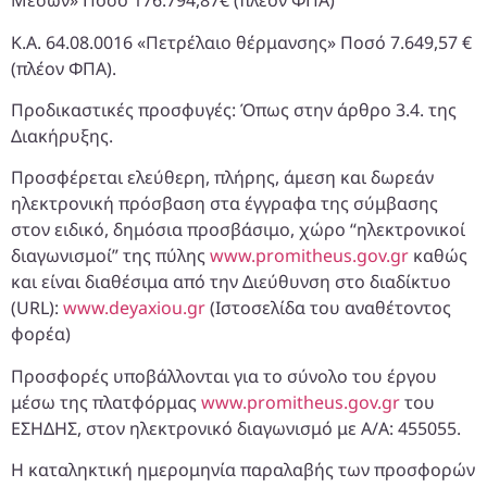
Μέσων» Ποσό 176.794,87€ (πλέον ΦΠΑ)
Κ.Α. 64.08.0016 «Πετρέλαιο θέρμανσης» Ποσό 7.649,57 €
(πλέον ΦΠΑ).
Προδικαστικές προσφυγές: Όπως στην άρθρο 3.4. της
Διακήρυξης.
Προσφέρεται ελεύθερη, πλήρης, άμεση και δωρεάν
ηλεκτρονική πρόσβαση στα έγγραφα της σύμβασης
στον ειδικό, δημόσια προσβάσιμο, χώρο “ηλεκτρονικοί
διαγωνισμοί” της πύλης
www.promitheus.gov.gr
καθώς
και είναι διαθέσιμα από την Διεύθυνση στο διαδίκτυο
(URL):
www.deyaxiou.gr
(Ιστοσελίδα του αναθέτοντος
φορέα)
Προσφορές υποβάλλονται για το σύνολο του έργου
μέσω της πλατφόρμας
www.promitheus.gov.gr
του
ΕΣΗΔΗΣ, στον ηλεκτρονικό διαγωνισμό με Α/Α: 455055.
Η καταληκτική ημερομηνία παραλαβής των προσφορών