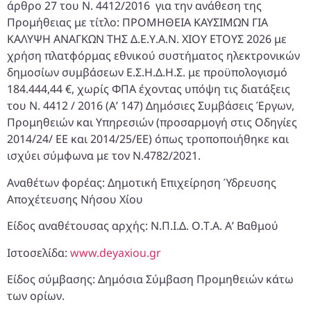
άρθρο 27 του Ν. 4412/2016 για την ανάθεση της
Προμήθειας με τίτλο: ΠΡΟΜΗΘΕΙΑ ΚΑΥΣΙΜΩΝ ΓΙΑ
ΚΑΛΥΨΗ ΑΝΑΓΚΩΝ ΤΗΣ Δ.Ε.Υ.Α.Ν. ΧΙΟΥ ΕΤΟΥΣ 2026 με
χρήση πλατφόρμας εθνικού συστήματος ηλεκτρονικών
δημοσίων συμβάσεων Ε.Σ.Η.Δ.Η.Σ. με προϋπολογισμό
184.444,44 €, χωρίς ΦΠΑ έχοντας υπόψη τις διατάξεις
του Ν. 4412 / 2016 (Α’ 147) Δημόσιες Συμβάσεις Έργων,
Προμηθειών και Υπηρεσιών (προσαρμογή στις Οδηγίες
2014/24/ ΕΕ και 2014/25/ΕΕ) όπως τροποποιήθηκε και
ισχύει σύμφωνα με τον Ν.4782/2021.
Αναθέτων φορέας: Δημοτική Επιχείρηση Ύδρευσης
Αποχέτευσης Νήσου Χίου
Είδος αναθέτουσας αρχής: Ν.Π.Ι.Δ. Ο.Τ.Α. Α’ Βαθμού
Ιστοσελίδα:
www.deyaxiou.gr
Είδος σύμβασης: Δημόσια Σύμβαση Προμηθειών κάτω
των ορίων.